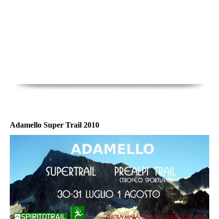
Adamello Super Trail 2010