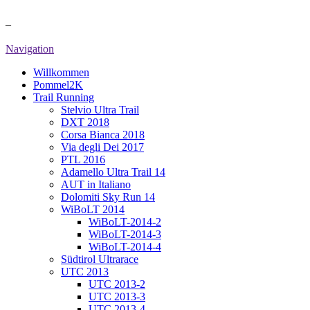
ULTRA-BURNA
–
Berge, Trail-Running und Ultra-Marathon
Navigation
Willkommen
Pommel2K
Trail Running
Stelvio Ultra Trail
DXT 2018
Corsa Bianca 2018
Via degli Dei 2017
PTL 2016
Adamello Ultra Trail 14
AUT in Italiano
Dolomiti Sky Run 14
WiBoLT 2014
WiBoLT-2014-2
WiBoLT-2014-3
WiBoLT-2014-4
Südtirol Ultrarace
UTC 2013
UTC 2013-2
UTC 2013-3
UTC 2013-4