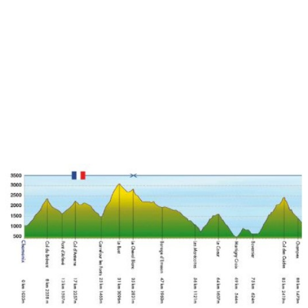
UTMB unser erster Drop-Bag auf uns.
Chris und ich entschließen uns dazu, hier auszusteigen. Chris hat
seit längerer Zeit starke Schmerzen in einem Knie, die sich beim
Abstieg nach Champex-Lac noch verschlimmert haben. Mir fehlt in
diesem Moment jegliche Motivation. Trotz der Aufforderung der
freundlichen Helfer im Zelt, erstmal zu essen und zu schlafen, gebe
ich meine Startnummer ab.
Eine möglicher Anschluss an ein anderes Team ist in diesem
Moment, auch wenn ich mich etwas hätte erholen können, keine
Option für mich. Ich fürchte vor allem das angekündigte
Schlechtwetter. So ist das Abenteuer PTL 2012 nach 84,5 km und
ca. 7.900 m im Auf- und 7.500 m im Abstieg für mich vorbei.