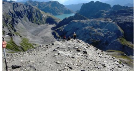
Es geht steil hinunter in Richtung Lac Emosson. Am See befindet
sich die erste Partnerhütte mit einer Kontrollstelle. Wir kehren ein
und freuen uns auf eine warme Mahlzeit. Die äußerst unfreundliche
und inkompetente Bedienung ignoriert uns zunächst völlig, so dass
über eine Stunde Zeit verlieren, bevor wir uns wieder auf den Weg
machen können.https://strato-
editor.com/.cm4all/uproc.php/0/Trail%20Running/PTL%202012/.2620
400?_=18ad638f307
Dieser führt uns zunächst angenehm abfallend hinunter nach Les
Marecottes. Wir verlieren dabei ca. 950 Höhenmeter, die wir auf der
anderen Seite des folgenden Tals auch prompt steil ansteigend